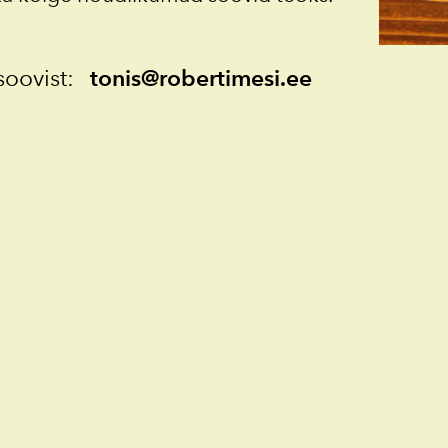
soovist:
tonis@robertimesi.ee