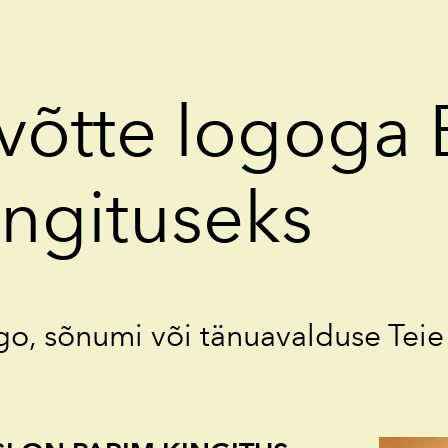
võtte logoga 
ingituseks
go, sõnumi või tänuavalduse Teie