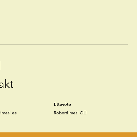
d
akt
Ettevõte
timesi.ee
Roberti mesi OÜ