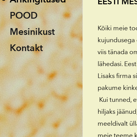
EESTI ME
POOD
Kõiki meie to
Mesinikust
kujundusega 
Kontakt
viis tänada o
lähedasi. Ees
Lisaks firma
pakume kinke
Kui tunned, e
hiljaks jäänud
meeldivalt ül
meie teeme k