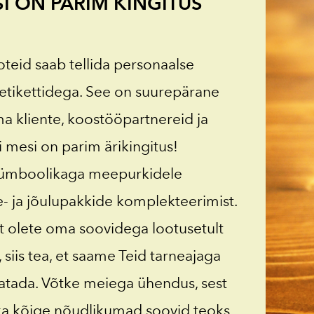
SI ON PARIM KINGITUS
oteid saab tellida personaalse
etikettidega. See on suurepärane
ma kliente, koostööpartnereid ja
ti mesi on parim ärikingitus!
 sümboolikaga meepurkidele
- ja jõulupakkide komplekteerimist.
t olete oma soovidega lootusetult
, siis tea, et saame Teid tarneajaga
latada. Võtke meiega ühendus, sest
a kõige nõudlikumad soovid teoks.