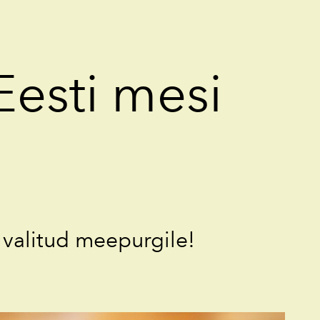
lisati ostukorvi.
Vaata ostukorvi
Eesti mesi
 valitud meepurgile!