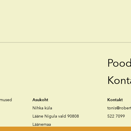
Poo
Kont
gimused
Asukoht
Kontakt
Nihka küla
tonis@rober
Lääne Nigula vald 90808
522 7099
Läänemaa