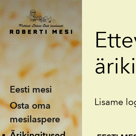
Ette
ärik
Eesti mesi
Lisame lo
Osta oma
mesilaspere
Ärikingitused