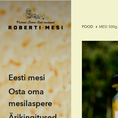
POOD
MESI 500g 
Eesti mesi
Osta oma
mesilaspere
Ärikingitused