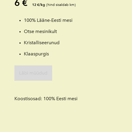
6 €
12 €/kg
(hind sisaldab km)
100% Lääne-Eesti mesi
Otse mesinikult
Kristalliseerunud
Klaaspurgis
Läbi müüdud
Koostisosad: 100% Eesti mesi