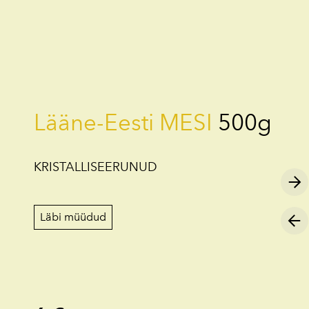
lisati ostukorvi.
Vaata ostukorvi
Lääne-Eesti MESI
500g
KRISTALLISEERUNUD
Läbi müüdud